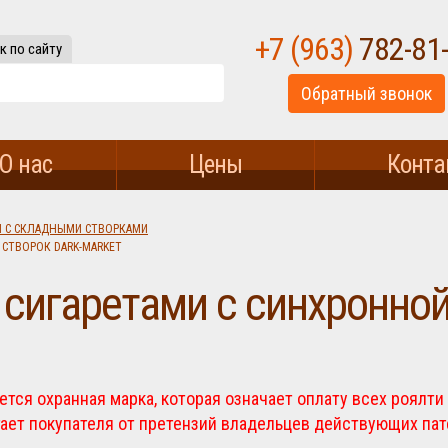
+7 (963)
782-81
к по сайту
Обратный звонок
О нас
Цены
Конта
Й С СКЛАДНЫМИ СТВОРКАМИ
СТВОРОК DARK-MARKET
 сигаретами с синхронной
тся охранная марка, которая означает оплату всех роялти
ает покупателя от претензий владельцев действующих пат