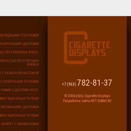
 СКЛАДНЫМИ СТВОРКАМИ
СИНХРОННЫМИ ДВЕРКАМИ
БЕЗ РЕГУЛИРОВКИ ЯЧЕЕК.
МОЖНОСТЬЮ РЕГУЛИРОВКИ
ЯЧЕЙКИ
Х С ПУШЕРНОЙ СИСТЕМОЙ
782-81-37
 С ПУШЕРНЫМИ ПОЛКАМИ
+7 (963)
ЛКАМИ С ДВЕРЯМИ КУПЕ.
© 2004-2026,
Cigarette Displays
ГРАВИТАЦИОННЫХ ПОЛКАХ
Разработка сайта
NET-SCANS.RU
С РАСПАШНЫМИ ДВЕРКАМИ
ГРАВИТАЦИОННЫХ ПОЛКАХ
СИГАРЕТ С ЗАНАВЕСКАМИ