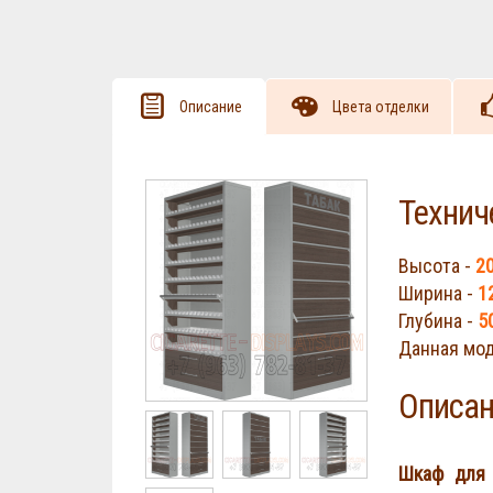
Описание
Цвета отделки
Технич
Высота -
2
Ширина -
1
Глубина -
5
Cigarette Displays
Данная мод
Описан
Шкаф для 