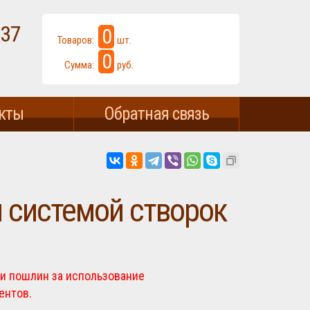
-37
0
Товаров:
шт.
0
Сумма:
руб.
кты
Обратная связь
 системой створок
 и пошлин за использование
ентов.