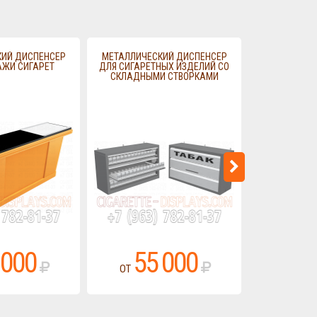
КИЙ ДИСПЕНСЕР
МЕТАЛЛИЧЕСКИЙ ДИСПЕНСЕР
ТОРГОВЫЙ ШК
АЖИ СИГАРЕТ
ДЛЯ СИГАРЕТНЫХ ИЗДЕЛИЙ СО
СИНХРОН
СКЛАДНЫМИ СТВОРКАМИ
СТВОРОК
 000
55 000
20
ОТ
ОТ