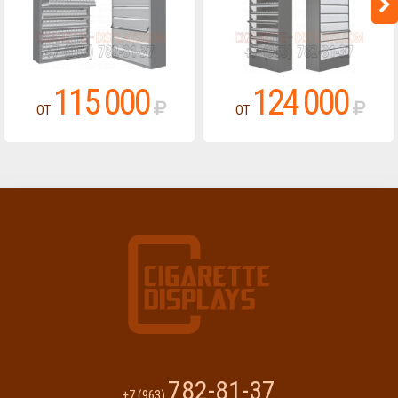
115 000
124 000
ОТ
ОТ
782-81-37
+7 (963)