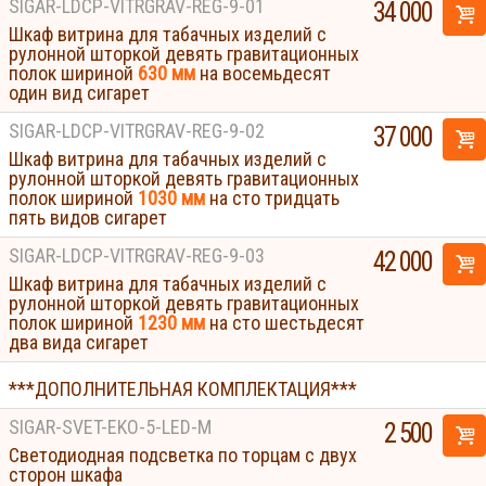
SIGAR-LDCP-VITRGRAV-REG-9-01
34 000
Шкаф витрина для табачных изделий с
рулонной шторкой девять гравитационных
полок шириной
630 мм
на восемьдесят
один вид сигарет
SIGAR-LDCP-VITRGRAV-REG-9-02
37 000
Шкаф витрина для табачных изделий с
рулонной шторкой девять гравитационных
полок шириной
1030 мм
на сто тридцать
пять видов сигарет
SIGAR-LDCP-VITRGRAV-REG-9-03
42 000
Шкаф витрина для табачных изделий с
рулонной шторкой девять гравитационных
полок шириной
1230 мм
на сто шестьдесят
два вида сигарет
***ДОПОЛНИТЕЛЬНАЯ КОМПЛЕКТАЦИЯ***
SIGAR-SVET-EKO-5-LED-M
2 500
Светодиодная подсветка по торцам с двух
Displays
сторон шкафа